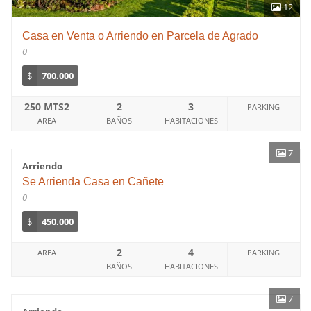
12
Casa en Venta o Arriendo en Parcela de Agrado
0
$
700.000
250 MTS2
2
3
PARKING
AREA
BAÑOS
HABITACIONES
7
Arriendo
Se Arrienda Casa en Cañete
0
$
450.000
2
4
AREA
PARKING
BAÑOS
HABITACIONES
7