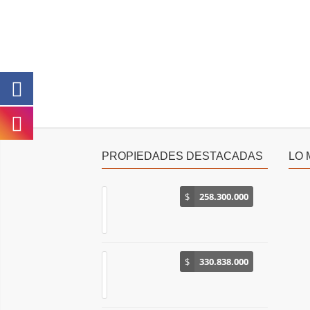
PROPIEDADES DESTACADAS
LO 
$
258.300.000
$
330.838.000