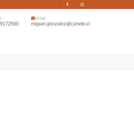
r
Email
99172560
miguel.gonzalez@canete.cl