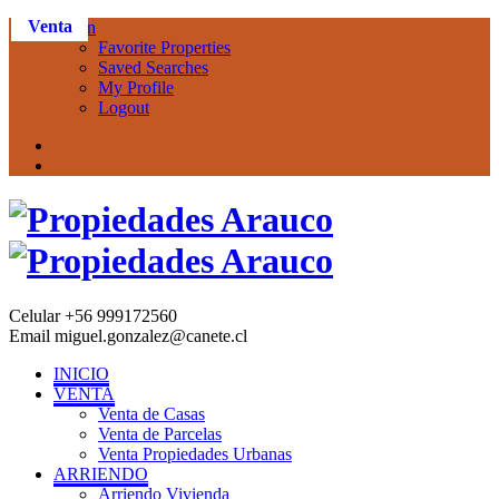
Arriendo
Arriendo
Arriendo
Arriendo
Arriendo
Venta
Venta
Venta
Venta
Venta
Venta
Venta
Venta
Venta
Venta
Venta
Venta
Venta
Venta
Venta
Venta
Venta
Venta
Venta
Venta
Venta
Venta
Venta
Venta
Venta
Venta
Venta
Venta
Venta
Venta
Venta
Venta
Venta
Venta
Venta
Venta
Venta
Venta
Login
Favorite Properties
Saved Searches
My Profile
Logout
Celular
+56 999172560
Email
miguel.gonzalez@canete.cl
INICIO
VENTA
Venta de Casas
Venta de Parcelas
Venta Propiedades Urbanas
ARRIENDO
Arriendo Vivienda