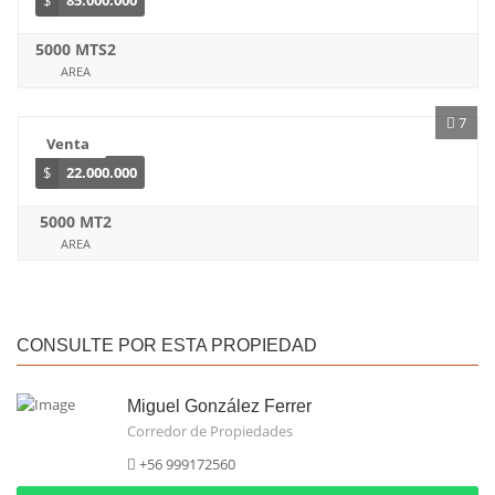
$
85.000.000
5000 MTS2
AREA
7
Venta
$
22.000.000
5000 MT2
AREA
CONSULTE POR ESTA PROPIEDAD
Miguel González Ferrer
Corredor de Propiedades
+56 999172560