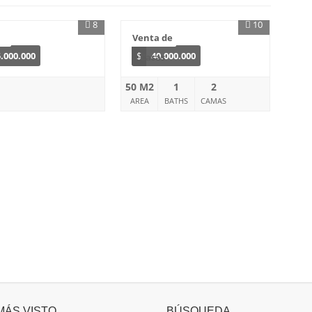
8
10
a
Venta de
.000.000
$
40.000.000
Casas
50 M2
1
2
AREA
BATHS
CAMAS
MÁS VISTO
BÚSQUEDA