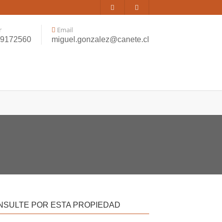
r
Email
99172560
miguel.gonzalez@canete.cl
NSULTE POR ESTA PROPIEDAD