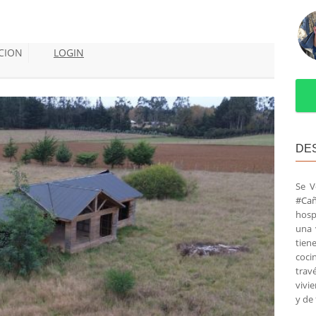
CION
LOGIN
DE
Se V
#Cañ
hosp
una 
tien
coci
trav
vivi
y de 