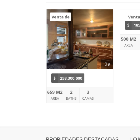
Venta de
Vent
$
185
Casas
500 M2
AREA
9
$
258.300.000
659 M2
2
3
AREA
BATHS
CAMAS
PROPIEDADES DESTACADAS
LO 